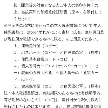
状（開示等の対象となる方ご本人の実印を押印の
上、当該実印の印鑑登録証明書（原本）を添付して
ください）
※開示等の請求にあたっての本人確認書類について 本人
確認書類は、次のいずれかによる書類（氏名、生年月日及
び現住所が確認できるものに限る）をご用意ください。
１、運転免許証（コピー）
２、パスポート（コピー）と住民票の写し（原本）
３、住民基本台帳カード（コピー）
４、個人番号カード<マイナンバーカード>（コピ
ー）表面のみ裏面不要。※個人番号の「通知カー
ド」は不可。
５、健康保険証（コピー）と住民票の写し（原本）
注：本人確認書類は、有効期限のあるものは有効期限内、
有効期限のないものについては、送付日から3か月以内に
発行されたものに限ります。 また、提出書類に機微な個